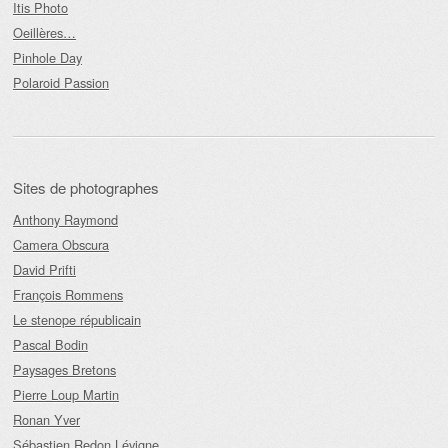
Itis Photo
Oeillères…
Pinhole Day
Polaroid Passion
Sites de photographes
Anthony Raymond
Camera Obscura
David Prifti
François Rommens
Le stenope républicain
Pascal Bodin
Paysages Bretons
Pierre Loup Martin
Ronan Yver
Sébastien Redon Lévigne