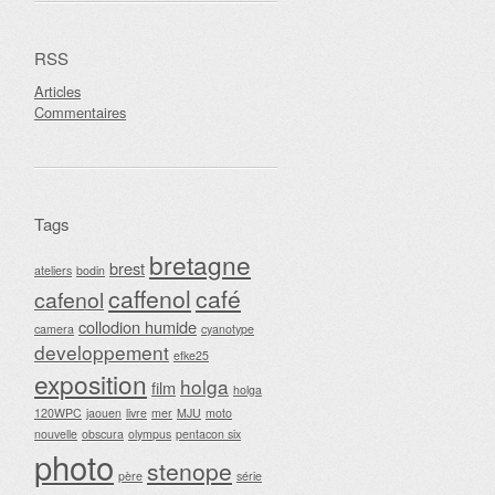
RSS
Articles
Commentaires
Tags
bretagne
brest
ateliers
bodin
caffenol
café
cafenol
collodion humide
camera
cyanotype
developpement
efke25
exposition
holga
film
holga
120WPC
jaouen
livre
mer
MJU
moto
nouvelle
obscura
olympus
pentacon six
photo
stenope
père
série