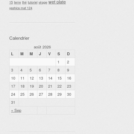
wet plate
15
terre
thé
tutoriel
virage
yashica mat 124
Calendrier
août 2026
L
M
M
J
V
S
D
1
2
3
4
5
6
7
8
9
10
11
12
13
14
15
16
17
18
19
20
21
22
23
24
25
26
27
28
29
30
31
« Sep