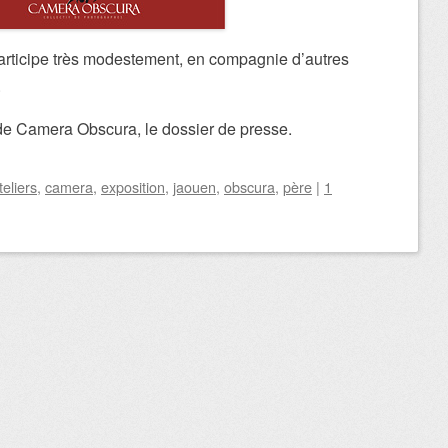
participe très modestement, en compagnie d’autres
.
 de Camera Obscura, le dossier de presse.
teliers
,
camera
,
exposition
,
jaouen
,
obscura
,
père
|
1
icles