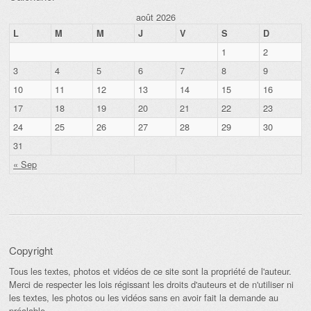
août 2026
L
M
M
J
V
S
D
1
2
3
4
5
6
7
8
9
10
11
12
13
14
15
16
17
18
19
20
21
22
23
24
25
26
27
28
29
30
31
« Sep
Copyright
Tous les textes, photos et vidéos de ce site sont la propriété de l'auteur.
Merci de respecter les lois régissant les droits d'auteurs et de n'utiliser ni
les textes, les photos ou les vidéos sans en avoir fait la demande au
préalable.