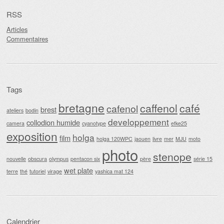
RSS
Articles
Commentaires
Tags
bretagne
caffenol
café
cafenol
brest
ateliers
bodin
developpement
collodion humide
camera
cyanotype
efke25
exposition
holga
film
holga 120WPC
jaouen
livre
mer
MJU
moto
photo
stenope
nouvelle
obscura
olympus
pentacon six
père
série 15
wet plate
terre
thé
tutoriel
virage
yashica mat 124
Calendrier