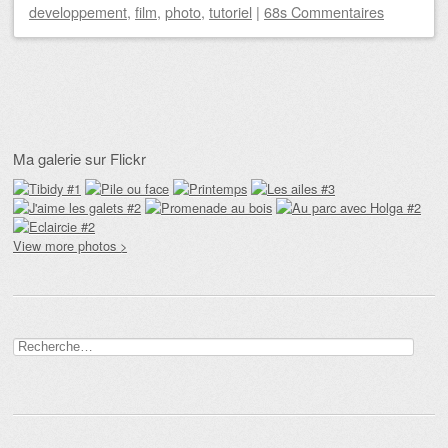
developpement
,
film
,
photo
,
tutoriel
|
68s Commentaires
Navigation des articles
Ma galerie sur Flickr
View more photos >
Rechercher :