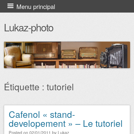
Aller au contenu principal
Menu principal
Lukaz-photo
Étiquette : tutoriel
Cafenol « stand-
Navigation des articles
developement » – Le tutoriel
Posted on
02/01/2011
by
Lukaz