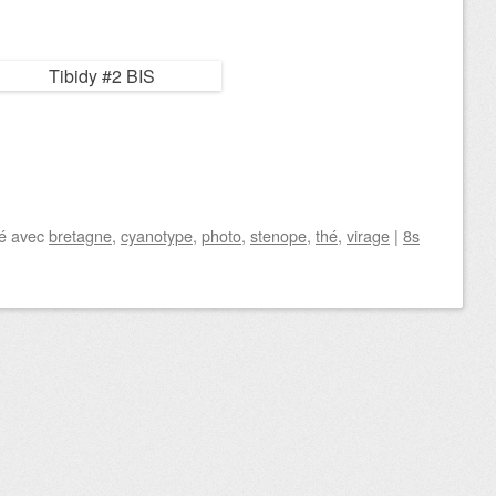
é avec
bretagne
,
cyanotype
,
photo
,
stenope
,
thé
,
virage
|
8s
icles