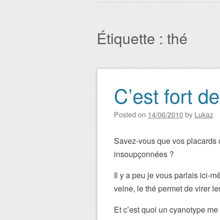
Menu principal
Étiquette : thé
C’est fort de
Navigation des art
Posted on
14/06/2010
by
Lukaz
Savez-vous que vos placards de
insoupçonnées ?
Il y a peu je vous parlais ici
veine, le thé permet de virer l
Et c’est quoi un cyanotype me