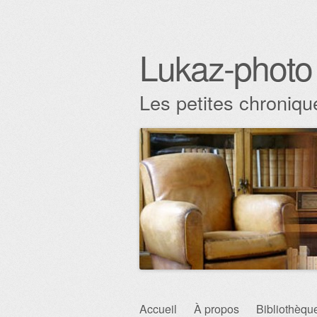
Lukaz-photo
Les petites chronique
Aller au contenu principal
Accueil
À propos
Bibliothèqu