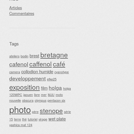
Articles
Commentaires
Tags
bretagne
brest
ateliers
bodin
caffenol
café
cafenol
collodion humide
camera
cyanotype
developpement
efke25
exposition
holga
film
holga
120WPC
jaouen
livre
mer
MJU
moto
nouvelle
obscura
olympus
pentacon six
photo
stenope
père
série
wet plate
15
terre
thé
tutoriel
virage
yashica mat 124