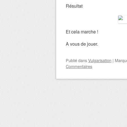
Résultat
Et cela marche !
A vous de jouer.
Publié
dans
Vulgarisation
|
Marqu
Commentaires
Navigation des art